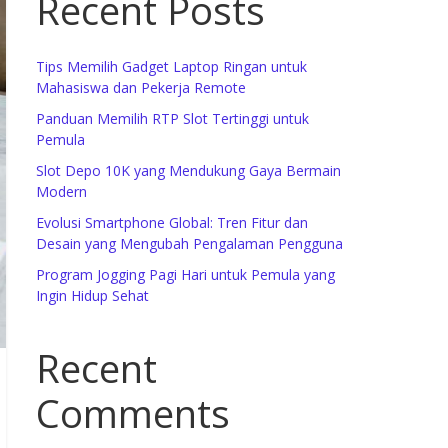
Recent Posts
Tips Memilih Gadget Laptop Ringan untuk
Mahasiswa dan Pekerja Remote
Panduan Memilih RTP Slot Tertinggi untuk
Pemula
Slot Depo 10K yang Mendukung Gaya Bermain
Modern
Evolusi Smartphone Global: Tren Fitur dan
Desain yang Mengubah Pengalaman Pengguna
Program Jogging Pagi Hari untuk Pemula yang
Ingin Hidup Sehat
Recent
Comments