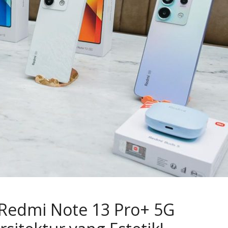
Redmi Note 13 Pro+ 5G