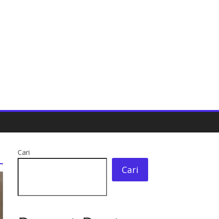
Cari
Cari