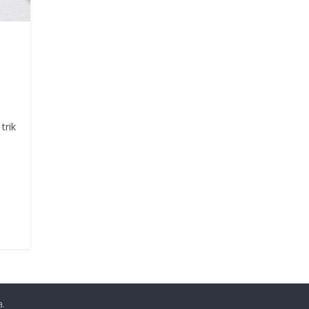
trik
a.