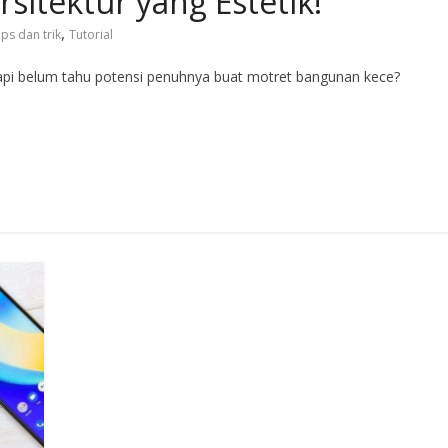
rsitektur yang Estetik!
,
ips dan trik
Tutorial
pi belum tahu potensi penuhnya buat motret bangunan kece?