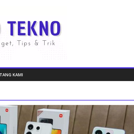
TANG KAMI