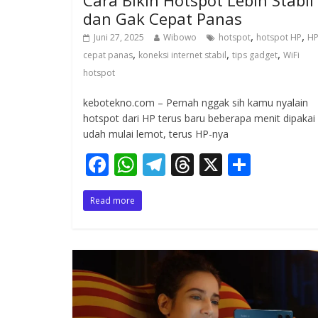
Cara Bikin Hotspot Lebih Stabil
dan Gak Cepat Panas
,
,
Juni 27, 2025
Wibowo
hotspot
hotspot HP
H
,
,
,
cepat panas
koneksi internet stabil
tips gadget
WiFi
hotspot
kebotekno.com – Pernah nggak sih kamu nyalain
hotspot dari HP terus baru beberapa menit dipakai
udah mulai lemot, terus HP-nya
F
W
T
T
X
S
ac
h
el
h
h
Read more
e
at
e
re
ar
b
s
gr
a
e
o
A
a
d
o
p
m
s
k
p