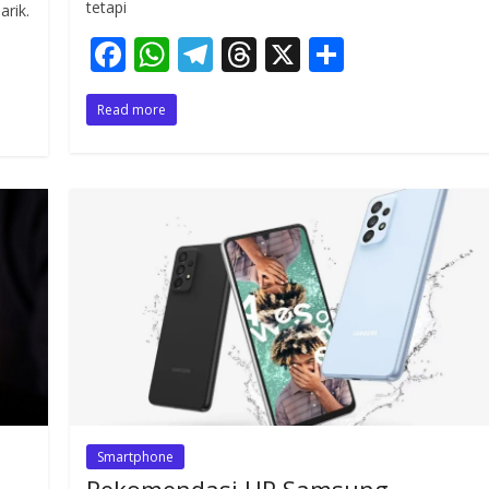
tetapi
rik.
F
W
T
T
X
S
ac
h
el
h
h
Read more
e
at
e
re
ar
b
s
gr
a
e
o
A
a
d
o
p
m
s
k
p
Smartphone