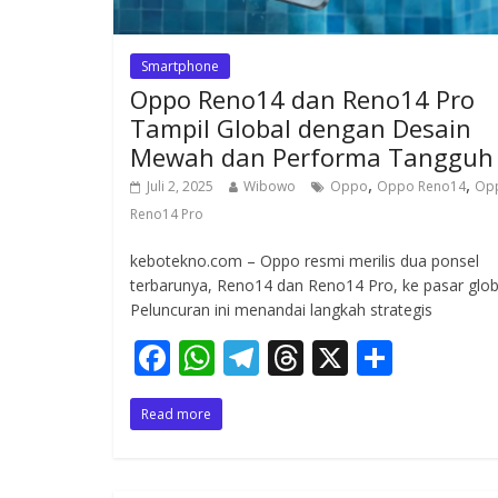
Smartphone
Oppo Reno14 dan Reno14 Pro
Tampil Global dengan Desain
Mewah dan Performa Tangguh
,
,
Juli 2, 2025
Wibowo
Oppo
Oppo Reno14
Op
Reno14 Pro
kebotekno.com – Oppo resmi merilis dua ponsel
terbarunya, Reno14 dan Reno14 Pro, ke pasar glob
Peluncuran ini menandai langkah strategis
F
W
T
T
X
S
ac
h
el
h
h
Read more
e
at
e
re
ar
b
s
gr
a
e