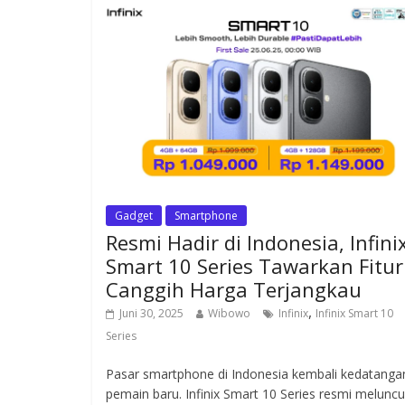
o
A
a
d
o
p
m
s
k
p
Gadget
Smartphone
Resmi Hadir di Indonesia, Infini
Smart 10 Series Tawarkan Fitur
Canggih Harga Terjangkau
,
Juni 30, 2025
Wibowo
Infinix
Infinix Smart 10
Series
Pasar smartphone di Indonesia kembali kedatanga
pemain baru. Infinix Smart 10 Series resmi meluncu