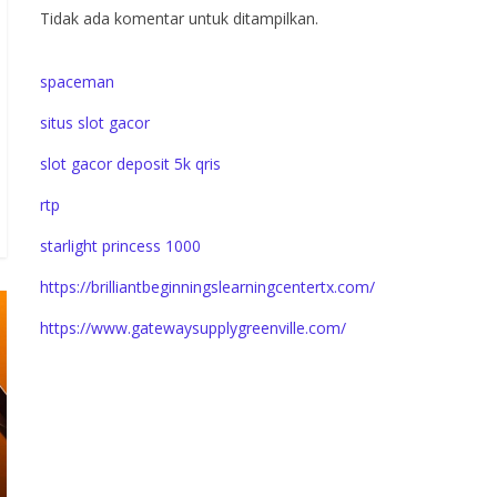
Tidak ada komentar untuk ditampilkan.
spaceman
situs slot gacor
slot gacor deposit 5k qris
rtp
starlight princess 1000
https://brilliantbeginningslearningcentertx.com/
https://www.gatewaysupplygreenville.com/