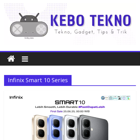
Infinix Smart 10 Series