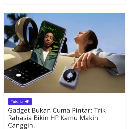
b
s
gr
a
e
o
A
a
d
o
p
m
s
k
p
Tutorial HP
Gadget Bukan Cuma Pintar: Trik
Rahasia Bikin HP Kamu Makin
Canggih!