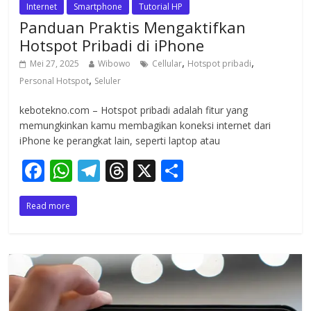
Internet
Smartphone
Tutorial HP
Panduan Praktis Mengaktifkan
Hotspot Pribadi di iPhone
,
,
Mei 27, 2025
Wibowo
Cellular
Hotspot pribadi
,
Personal Hotspot
Seluler
kebotekno.com – Hotspot pribadi adalah fitur yang
memungkinkan kamu membagikan koneksi internet dari
iPhone ke perangkat lain, seperti laptop atau
F
W
T
T
X
S
ac
h
el
h
h
Read more
e
at
e
re
ar
b
s
gr
a
e
o
A
a
d
o
p
m
s
k
p