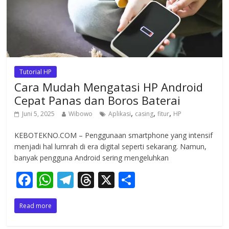
Tutorial HP
Cara Mudah Mengatasi HP Android
Cepat Panas dan Boros Baterai
,
,
,
Juni 5, 2025
Wibowo
Aplikasi
casing
fitur
HP
KEBOTEKNO.COM – Penggunaan smartphone yang intensif
menjadi hal lumrah di era digital seperti sekarang. Namun,
banyak pengguna Android sering mengeluhkan
F
W
T
T
X
S
ac
h
el
h
h
Read more
e
at
e
re
ar
b
s
gr
a
e