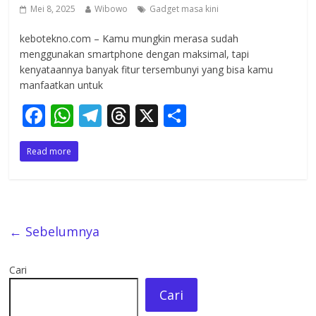
Mei 8, 2025
Wibowo
Gadget masa kini
kebotekno.com – Kamu mungkin merasa sudah
menggunakan smartphone dengan maksimal, tapi
kenyataannya banyak fitur tersembunyi yang bisa kamu
manfaatkan untuk
F
W
T
T
X
S
ac
h
el
h
h
Read more
e
at
e
re
ar
b
s
gr
a
e
o
A
a
d
o
p
m
s
← Sebelumnya
k
p
Cari
Cari