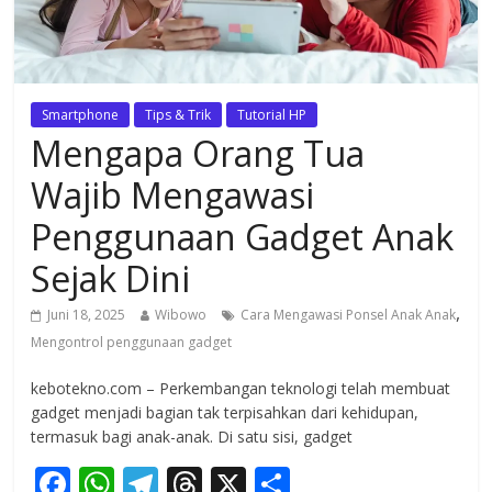
Smartphone
Tips & Trik
Tutorial HP
Mengapa Orang Tua
Wajib Mengawasi
Penggunaan Gadget Anak
Sejak Dini
,
Juni 18, 2025
Wibowo
Cara Mengawasi Ponsel Anak Anak
Mengontrol penggunaan gadget
kebotekno.com – Perkembangan teknologi telah membuat
gadget menjadi bagian tak terpisahkan dari kehidupan,
termasuk bagi anak-anak. Di satu sisi, gadget
F
W
T
T
X
S