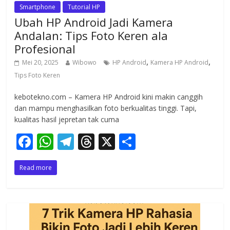
Smartphone
Tutorial HP
Ubah HP Android Jadi Kamera
Andalan: Tips Foto Keren ala
Profesional
,
,
Mei 20, 2025
Wibowo
HP Android
Kamera HP Android
Tips Foto Keren
kebotekno.com – Kamera HP Android kini makin canggih
dan mampu menghasilkan foto berkualitas tinggi. Tapi,
kualitas hasil jepretan tak cuma
F
W
T
T
X
S
ac
h
el
h
h
Read more
e
at
e
re
ar
b
s
gr
a
e
o
A
a
d
o
p
m
s