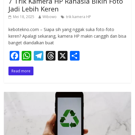
7 Trik Kamera HP Rahasia Bikin Foto
Jadi Lebih Keren
Mei 18, 2025
Wibowo
trik kamera HP
kebotekno.com – Siapa sih yang nggak suka foto-foto
keren? Apalagi sekarang, kamera HP makin canggih dan bisa
banget diandalkan buat
F
W
T
T
X
S
ac
h
el
h
h
Read more
e
at
e
re
ar
b
s
gr
a
e
o
A
a
d
o
p
m
s
k
p