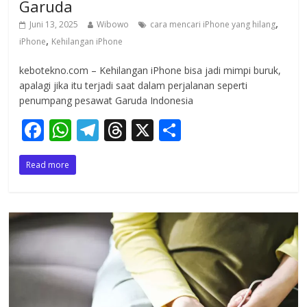
Garuda
,
Juni 13, 2025
Wibowo
cara mencari iPhone yang hilang
,
iPhone
Kehilangan iPhone
kebotekno.com – Kehilangan iPhone bisa jadi mimpi buruk,
apalagi jika itu terjadi saat dalam perjalanan seperti
penumpang pesawat Garuda Indonesia
F
W
T
T
X
S
ac
h
el
h
h
Read more
e
at
e
re
ar
b
s
gr
a
e
o
A
a
d
o
p
m
s
k
p