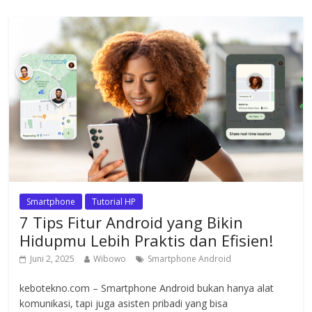
o
A
a
d
o
p
m
s
k
p
Smartphone
Tutorial HP
7 Tips Fitur Android yang Bikin
Hidupmu Lebih Praktis dan Efisien!
Juni 2, 2025
Wibowo
Smartphone Android
kebotekno.com – Smartphone Android bukan hanya alat
komunikasi, tapi juga asisten pribadi yang bisa