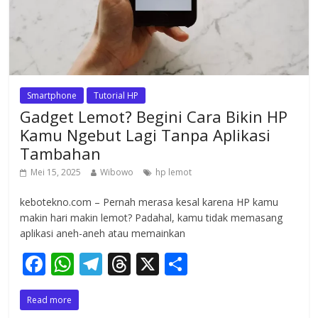
Smartphone
Tutorial HP
Gadget Lemot? Begini Cara Bikin HP
Kamu Ngebut Lagi Tanpa Aplikasi
Tambahan
Mei 15, 2025
Wibowo
hp lemot
kebotekno.com – Pernah merasa kesal karena HP kamu
makin hari makin lemot? Padahal, kamu tidak memasang
aplikasi aneh-aneh atau memainkan
F
W
T
T
X
S
ac
h
el
h
h
Read more
e
at
e
re
ar