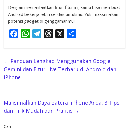
Dengan memanfaatkan fitur-fitur ini, kamu bisa membuat
Android bekerja lebih cerdas untukmu. Yuk, maksimalkan
potensi gadget di genggamanmu!
F
W
T
T
X
S
ac
h
el
h
h
e
at
e
re
ar
b
s
gr
a
e
←
Panduan Lengkap Menggunakan Google
o
A
a
d
Gemini dan Fitur Live Terbaru di Android dan
o
p
m
s
iPhone
k
p
Maksimalkan Daya Baterai iPhone Anda: 8 Tips
dan Trik Mudah dan Praktis
→
Cari