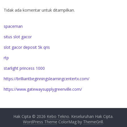
Tidak ada komentar untuk ditampilkan.
spaceman
situs slot gacor
slot gacor deposit 5k qris
rtp
starlight princess 1000
https://brilliantbeginningslearningcentertx.com/
https://www.gatewaysupplygreenville.com/
Hak Cipta © 2026
Kebo Tekno
. Keseluruhan Hak Cipta.
WordPress Theme
ColorMag by
ThemeGrill
.