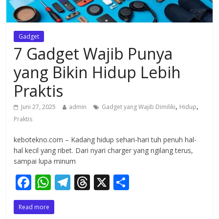
Gadget
7 Gadget Wajib Punya
yang Bikin Hidup Lebih
Praktis
,
,
Juni 27, 2025
admin
Gadget yang Wajib Dimiliki
Hidup
Praktis
kebotekno.com – Kadang hidup sehari-hari tuh penuh hal-
hal kecil yang ribet. Dari nyari charger yang ngilang terus,
sampai lupa minum
F
W
T
T
X
S
ac
h
el
h
h
Read more
e
at
e
re
ar