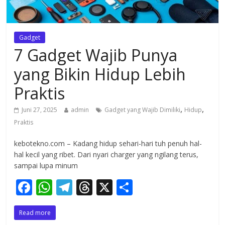
Gadget
7 Gadget Wajib Punya
yang Bikin Hidup Lebih
Praktis
,
,
Juni 27, 2025
admin
Gadget yang Wajib Dimiliki
Hidup
Praktis
kebotekno.com – Kadang hidup sehari-hari tuh penuh hal-
hal kecil yang ribet. Dari nyari charger yang ngilang terus,
sampai lupa minum
F
W
T
T
X
S
ac
h
el
h
h
Read more
e
at
e
re
ar