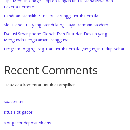
Tips Memilih Gadget Laptop Ringan untuk Mahasiswa dan
Pekerja Remote
Panduan Memilih RTP Slot Tertinggi untuk Pemula
Slot Depo 10K yang Mendukung Gaya Bermain Modern
Evolusi Smartphone Global: Tren Fitur dan Desain yang
Mengubah Pengalaman Pengguna
Program Jogging Pagi Hari untuk Pemula yang Ingin Hidup Sehat
Recent Comments
Tidak ada komentar untuk ditampilkan.
spaceman
situs slot gacor
slot gacor deposit 5k qris