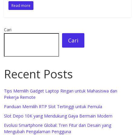
Read more
e
at
e
re
ar
b
s
gr
a
e
o
A
a
d
Cari
o
p
m
s
Cari
k
p
Recent Posts
Tips Memilih Gadget Laptop Ringan untuk Mahasiswa dan
Pekerja Remote
Panduan Memilih RTP Slot Tertinggi untuk Pemula
Slot Depo 10K yang Mendukung Gaya Bermain Modern
Evolusi Smartphone Global: Tren Fitur dan Desain yang
Mengubah Pengalaman Pengguna