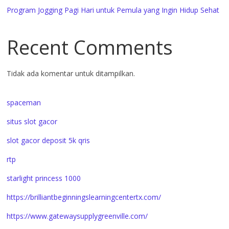
Program Jogging Pagi Hari untuk Pemula yang Ingin Hidup Sehat
Recent Comments
Tidak ada komentar untuk ditampilkan.
spaceman
situs slot gacor
slot gacor deposit 5k qris
rtp
starlight princess 1000
https://brilliantbeginningslearningcentertx.com/
https://www.gatewaysupplygreenville.com/