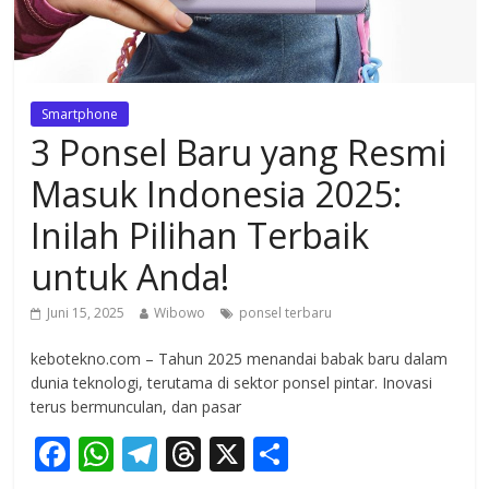
Smartphone
3 Ponsel Baru yang Resmi
Masuk Indonesia 2025:
Inilah Pilihan Terbaik
untuk Anda!
Juni 15, 2025
Wibowo
ponsel terbaru
kebotekno.com – Tahun 2025 menandai babak baru dalam
dunia teknologi, terutama di sektor ponsel pintar. Inovasi
terus bermunculan, dan pasar
F
W
T
T
X
S
ac
h
el
h
h