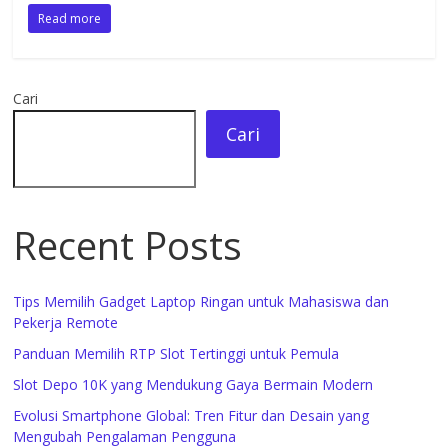
Read more
e
at
e
re
ar
b
s
gr
a
e
o
A
a
d
Cari
o
p
m
s
Cari
k
p
Recent Posts
Tips Memilih Gadget Laptop Ringan untuk Mahasiswa dan
Pekerja Remote
Panduan Memilih RTP Slot Tertinggi untuk Pemula
Slot Depo 10K yang Mendukung Gaya Bermain Modern
Evolusi Smartphone Global: Tren Fitur dan Desain yang
Mengubah Pengalaman Pengguna