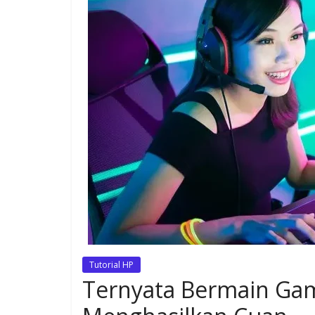
Tutorial HP
Ternyata Bermain Gam