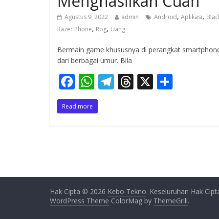
Menghasilkan Cuan
,
,
Agustus 9, 2022
admin
Android
Aplikasi
Blac
,
,
Razer Phone
Rog
Uang
Bermain game khususnya di perangkat smartphone 
dari berbagai umur. Bila
F
W
T
T
X
S
ac
h
el
h
h
Read more
e
at
e
re
ar
b
s
gr
a
e
o
A
a
d
o
p
m
s
k
p
Hak Cipta © 2026
Kebo Tekno
. Keseluruhan Hak Cipt
WordPress Theme
ColorMag by
ThemeGrill
.