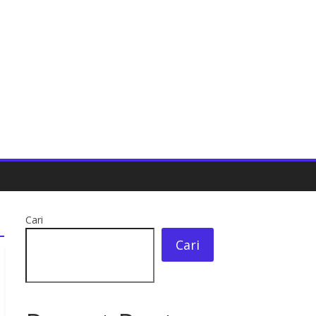
Cari
Cari