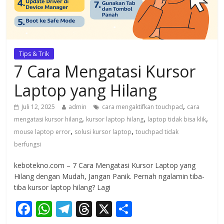
Tips & Trik
7 Cara Mengatasi Kursor
Laptop yang Hilang
,
Juli 12, 2025
admin
cara mengaktifkan touchpad
cara
,
,
,
mengatasi kursor hilang
kursor laptop hilang
laptop tidak bisa klik
,
,
mouse laptop error
solusi kursor laptop
touchpad tidak
berfungsi
kebotekno.com – 7 Cara Mengatasi Kursor Laptop yang
Hilang dengan Mudah, Jangan Panik. Pernah ngalamin tiba-
tiba kursor laptop hilang? Lagi
F
W
T
T
X
S