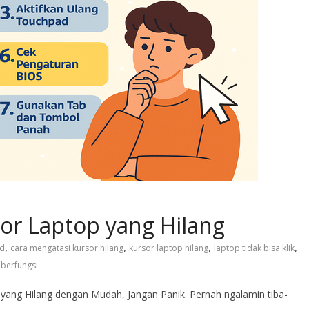
or Laptop yang Hilang
,
,
,
,
ad
cara mengatasi kursor hilang
kursor laptop hilang
laptop tidak bisa klik
 berfungsi
yang Hilang dengan Mudah, Jangan Panik. Pernah ngalamin tiba-