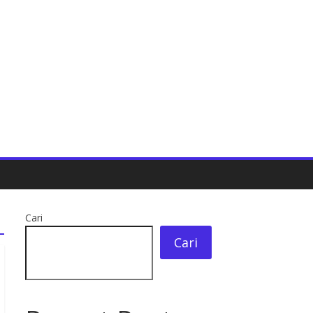
Cari
Cari