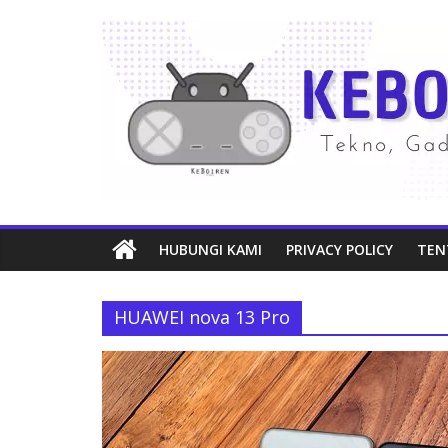
HUBUNGI KAMI
PRIVACY POLICY
TEN
HUAWEI nova 13 Pro