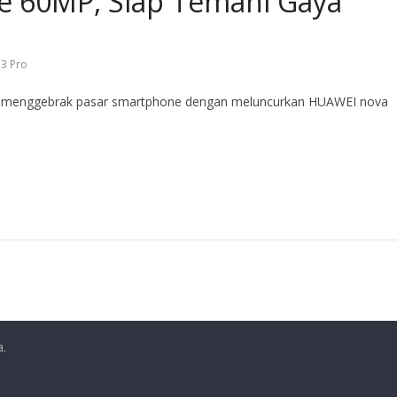
ie 60MP, Siap Temani Gaya
3 Pro
 menggebrak pasar smartphone dengan meluncurkan HUAWEI nova
a.