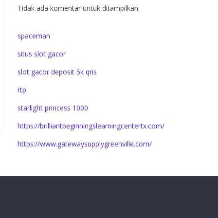
Tidak ada komentar untuk ditampilkan.
spaceman
situs slot gacor
slot gacor deposit 5k qris
rtp
starlight princess 1000
https://brilliantbeginningslearningcentertx.com/
https://www.gatewaysupplygreenville.com/