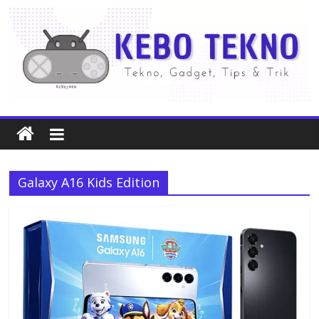
Galaxy A16 Kids Edition