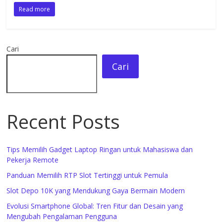
Read more
e
at
e
re
ar
b
s
gr
a
e
o
A
a
d
Cari
o
p
m
s
Cari
k
p
Recent Posts
Tips Memilih Gadget Laptop Ringan untuk Mahasiswa dan
Pekerja Remote
Panduan Memilih RTP Slot Tertinggi untuk Pemula
Slot Depo 10K yang Mendukung Gaya Bermain Modern
Evolusi Smartphone Global: Tren Fitur dan Desain yang
Mengubah Pengalaman Pengguna