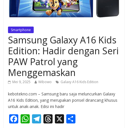
Smartphone
Samsung Galaxy A16 Kids
Edition: Hadir dengan Seri
PAW Patrol yang
Menggemaskan
Mei 9, 2025
Wibowo
Galaxy A16 Kids Edition
kebotekno.com – Samsung baru saja meluncurkan Galaxy
A16 Kids Edition, yang merupakan ponsel dirancang khusus
untuk anak-anak. Edisi ini hadir
F
W
T
T
X
S
ac
h
el
h
h