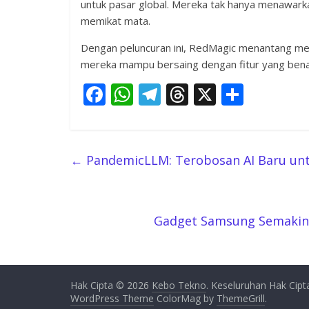
untuk pasar global. Mereka tak hanya menawarkan
memikat mata.
Dengan peluncuran ini, RedMagic menantang me
mereka mampu bersaing dengan fitur yang benar
F
W
T
T
X
S
ac
h
el
h
h
e
at
e
re
ar
b
s
gr
a
e
←
PandemicLLM: Terobosan AI Baru unt
o
A
a
d
o
p
m
s
k
p
Gadget Samsung Semakin 
Hak Cipta © 2026
Kebo Tekno
. Keseluruhan Hak Cipt
WordPress Theme
ColorMag by
ThemeGrill
.