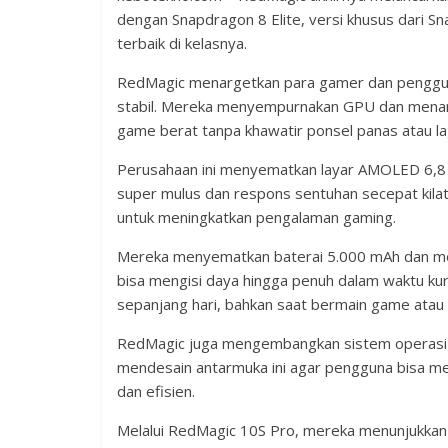
dengan Snapdragon 8 Elite, versi khusus dari 
terbaik di kelasnya.
RedMagic menargetkan para gamer dan pengguna
stabil. Mereka menyempurnakan GPU dan menamb
game berat tanpa khawatir ponsel panas atau la
Perusahaan ini menyematkan layar AMOLED 6,8 i
super mulus dan respons sentuhan secepat kila
untuk meningkatkan pengalaman gaming.
Mereka menyematkan baterai 5.000 mAh dan men
bisa mengisi daya hingga penuh dalam waktu kur
sepanjang hari, bahkan saat bermain game atau 
RedMagic juga mengembangkan sistem operasi k
mendesain antarmuka ini agar pengguna bisa m
dan efisien.
Melalui RedMagic 10S Pro, mereka menunjukkan