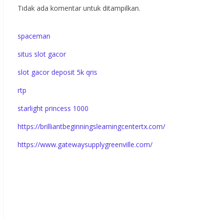
Tidak ada komentar untuk ditampilkan.
spaceman
situs slot gacor
slot gacor deposit 5k qris
rtp
starlight princess 1000
https://brilliantbeginningslearningcentertx.com/
https://www.gatewaysupplygreenville.com/