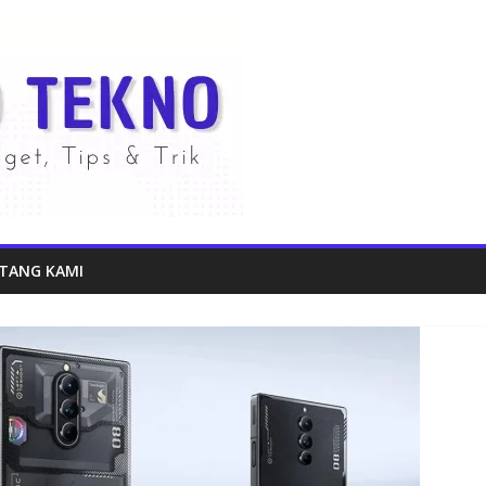
TANG KAMI