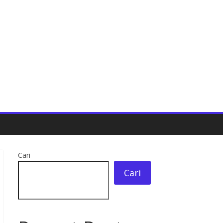
Cari
Cari