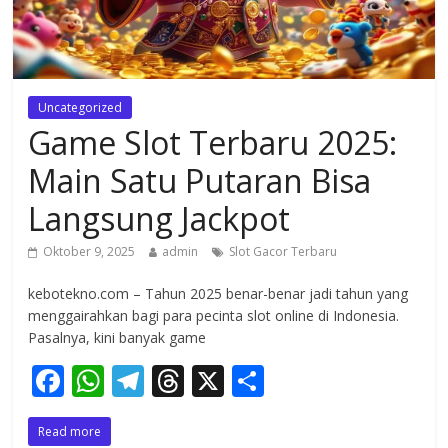
Uncategorized
Game Slot Terbaru 2025:
Main Satu Putaran Bisa
Langsung Jackpot
Oktober 9, 2025
admin
Slot Gacor Terbaru
kebotekno.com – Tahun 2025 benar-benar jadi tahun yang
menggairahkan bagi para pecinta slot online di Indonesia.
Pasalnya, kini banyak game
F
W
T
T
X
S
ac
h
el
h
h
Read more
e
at
e
re
ar