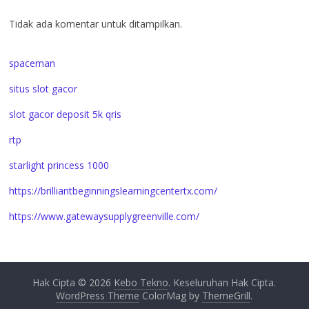
Tidak ada komentar untuk ditampilkan.
spaceman
situs slot gacor
slot gacor deposit 5k qris
rtp
starlight princess 1000
https://brilliantbeginningslearningcentertx.com/
https://www.gatewaysupplygreenville.com/
Hak Cipta © 2026
Kebo Tekno
. Keseluruhan Hak Cipta.
WordPress Theme
ColorMag by
ThemeGrill
.