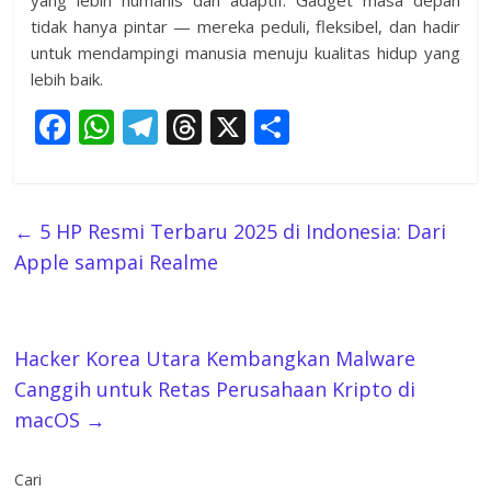
tidak hanya pintar — mereka peduli, fleksibel, dan hadir
untuk mendampingi manusia menuju kualitas hidup yang
lebih baik.
F
W
T
T
X
S
ac
h
el
h
h
e
at
e
re
ar
b
s
gr
a
e
←
5 HP Resmi Terbaru 2025 di Indonesia: Dari
o
A
a
d
Apple sampai Realme
o
p
m
s
k
p
Hacker Korea Utara Kembangkan Malware
Canggih untuk Retas Perusahaan Kripto di
macOS
→
Cari