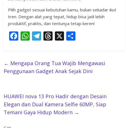
Pilih gadget sesuai kebutuhan kamu, bukan sekadar ikut
tren. Dengan alat yang tepat, hidup bisa jadi lebih
produktif, praktis, dan tentunya tetap keren!
F
W
T
T
X
S
ac
h
el
h
h
e
at
e
re
ar
b
s
gr
a
e
←
Mengapa Orang Tua Wajib Mengawasi
o
A
a
d
Penggunaan Gadget Anak Sejak Dini
o
p
m
s
k
p
HUAWEI nova 13 Pro Hadir dengan Desain
Elegan dan Dual Kamera Selfie 60MP, Siap
Temani Gaya Hidup Modern
→
Cari