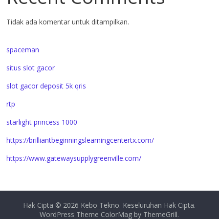
Tidak ada komentar untuk ditampilkan.
spaceman
situs slot gacor
slot gacor deposit 5k qris
rtp
starlight princess 1000
https://brilliantbeginningslearningcentertx.com/
https://www.gatewaysupplygreenville.com/
Hak Cipta © 2026
Kebo Tekno
. Keseluruhan Hak Cipta.
WordPress Theme
ColorMag by
ThemeGrill
.